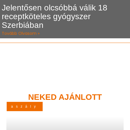
Jelentősen olcsóbbá válik 18
receptköteles gyógyszer
Szerbiában
Tovább Olvasom »
NEKED AJÁNLOTT
aszály