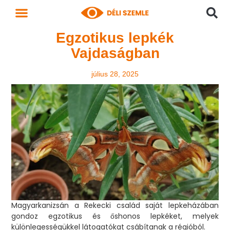
Egzotikus lepkék
Vajdaságban
július 28, 2025
Magyarkanizsán a Rekecki család saját lepkeházában
gondoz egzotikus és őshonos lepkéket, melyek
különlegességükkel látogatókat csábítanak a régióból.