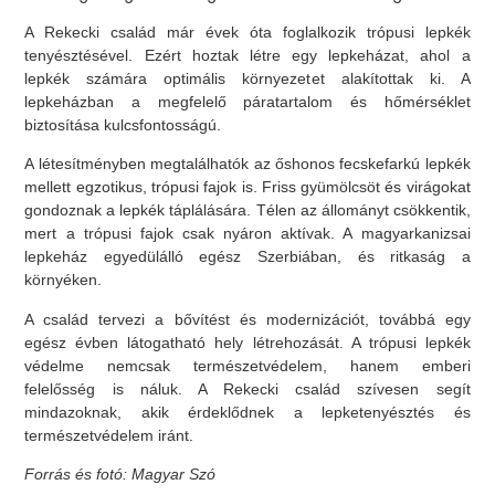
A Rekecki család már évek óta foglalkozik trópusi lepkék
tenyésztésével. Ezért hoztak létre egy lepkeházat, ahol a
lepkék számára optimális környezetet alakítottak ki. A
lepkeházban a megfelelő páratartalom és hőmérséklet
biztosítása kulcsfontosságú.
A létesítményben megtalálhatók az őshonos fecskefarkú lepkék
mellett egzotikus, trópusi fajok is. Friss gyümölcsöt és virágokat
gondoznak a lepkék táplálására. Télen az állományt csökkentik,
mert a trópusi fajok csak nyáron aktívak. A magyarkanizsai
lepkeház egyedülálló egész Szerbiában, és ritkaság a
környéken.
A család tervezi a bővítést és modernizációt, továbbá egy
egész évben látogatható hely létrehozását. A trópusi lepkék
védelme nemcsak természetvédelem, hanem emberi
felelősség is náluk. A Rekecki család szívesen segít
mindazoknak, akik érdeklődnek a lepketenyésztés és
természetvédelem iránt.
Forrás és fotó: Magyar Szó