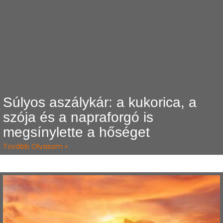
Súlyos aszálykár: a kukorica, a
szója és a napraforgó is
megsínylette a hőséget
Tovább Olvasom »